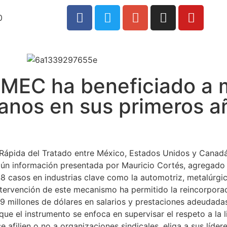
0
-MEC ha beneficiado a 
canos en sus primeros a
Rápida del Tratado entre México, Estados Unidos y Canad
egún información presentada por Mauricio Cortés, agregado
 48 casos en industrias clave como la automotriz, metalúrg
ntervención de este mecanismo ha permitido la reincorpor
9 millones de dólares en salarios y prestaciones adeudadas
 el instrumento se enfoca en supervisar el respeto a la li
 afilien o no a organizaciones sindicales, eliga a sus líde