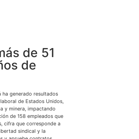
más de 51
ños de
á ha generado resultados
 laboral de Estados Unidos,
ica y minera, impactando
ación de 158 empleados que
, cifra que corresponde a
bertad sindical y la
res y apruebe contratos