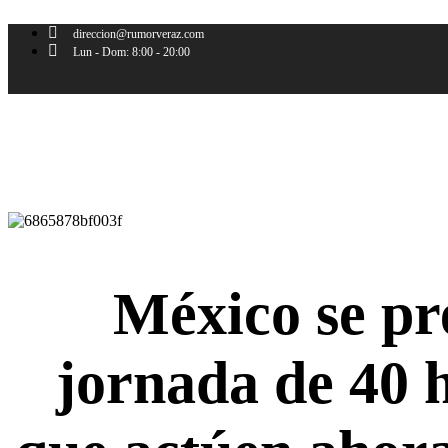
Skip
to
direccion@rumorveraz.com
content
Lun - Dom: 8:00 - 20:00
México se pr
jornada de 40 