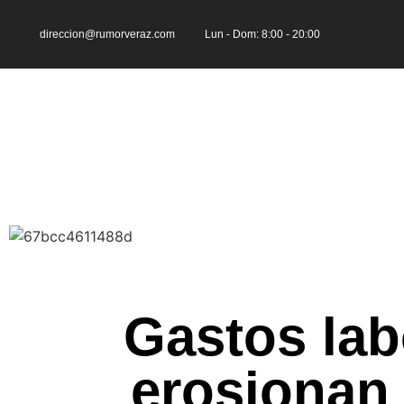
direccion@rumorveraz.com
Lun - Dom: 8:00 - 20:00
Gastos lab
erosionan 