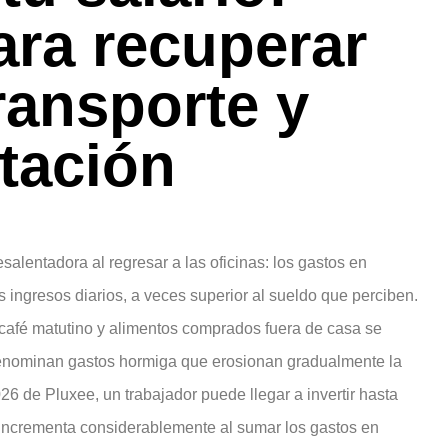
ara recuperar
ransporte y
tación
alentadora al regresar a las oficinas: los gastos en
 ingresos diarios, a veces superior al sueldo que perciben.
afé matutino y alimentos comprados fuera de casa se
denominan gastos hormiga que erosionan gradualmente la
6 de Pluxee, un trabajador puede llegar a invertir hasta
 incrementa considerablemente al sumar los gastos en