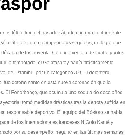
yaspor
en el fútbol turco el pasado sábado con una contundente
así la cifra de cuatro campeonatos seguidos, un logro que
la década de los noventa. Con una ventaja de cuatro puntos
uir la temporada, el Galatasaray había prácticamente
 rival de Estambul por un categórico 3-0. El delantero
po, fue determinante en esta nueva coronación que le
nes. El Fenerbahçe, que acumula una sequía de doce años
ayectoria, tomó medidas drásticas tras la derrota sufrida en
a su responsable deportivo. El equipo del Bósforo se había
egada de los internacionales franceses N’Golo Kanté y
onado por su desempeño irregular en las últimas semanas.