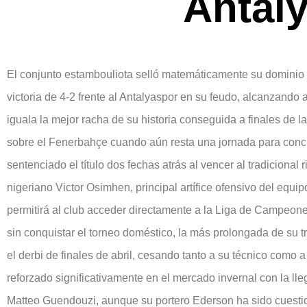
Antal
El conjunto estambouliota selló matemáticamente su dominio 
victoria de 4-2 frente al Antalyaspor en su feudo, alcanzando 
iguala la mejor racha de su historia conseguida a finales de 
sobre el Fenerbahçe cuando aún resta una jornada para concl
sentenciado el título dos fechas atrás al vencer al tradicional
nigeriano Victor Osimhen, principal artífice ofensivo del equi
permitirá al club acceder directamente a la Liga de Campeo
sin conquistar el torneo doméstico, la más prolongada de su tr
el derbi de finales de abril, cesando tanto a su técnico como 
reforzado significativamente en el mercado invernal con la ll
Matteo Guendouzi, aunque su portero Ederson ha sido cuesti