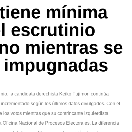
tiene mínima
l escrutinio
ano mientras se
s impugnadas
unio, la candidata derechista Keiko Fujimori continúa
a incrementado según los últimos datos divulgados. Con el
los votos mientras que su contrincante izquierdista
 Oficina Nacional de Procesos Electorales. La diferencia