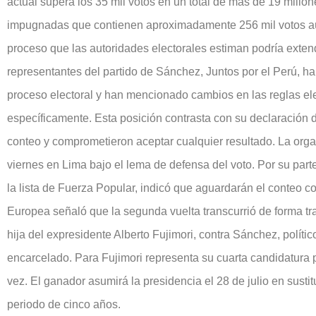
actual supera los 35 mil votos en un total de más de 19 millon
impugnadas que contienen aproximadamente 256 mil votos aún 
proceso que las autoridades electorales estiman podría exte
representantes del partido de Sánchez, Juntos por el Perú, h
proceso electoral y han mencionado cambios en las reglas elec
específicamente. Esta posición contrasta con su declaraci
conteo y comprometieron aceptar cualquier resultado. La org
viernes en Lima bajo el lema de defensa del voto. Por su parte
la lista de Fuerza Popular, indicó que aguardarán el conteo
Europea señaló que la segunda vuelta transcurrió de forma tra
hija del expresidente Alberto Fujimori, contra Sánchez, polít
encarcelado. Para Fujimori representa su cuarta candidatura
vez. El ganador asumirá la presidencia el 28 de julio en susti
periodo de cinco años.