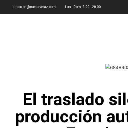
direccion@rumorveraz.com
Lun - Dom: 8:00 - 20:00
El traslado si
producción au