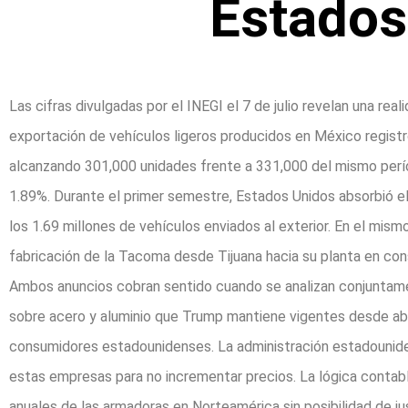
Estados
Las cifras divulgadas por el INEGI el 7 de julio revelan una rea
exportación de vehículos ligeros producidos en México registr
alcanzando 301,000 unidades frente a 331,000 del mismo perí
1.89%. Durante el primer semestre, Estados Unidos absorbió e
los 1.69 millones de vehículos enviados al exterior. En el mis
fabricación de la Tacoma desde Tijuana hacia su planta en co
Ambos anuncios cobran sentido cuando se analizan conjuntam
sobre acero y aluminio que Trump mantiene vigentes desde abr
consumidores estadounidenses. La administración estadounidense
estas empresas para no incrementar precios. La lógica contab
anuales de las armadoras en Norteamérica sin posibilidad de ju