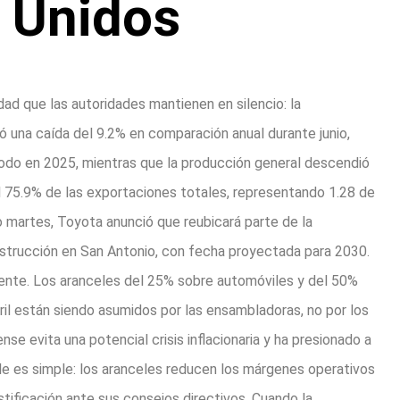
 Unidos
lidad que las autoridades mantienen en silencio: la
ó una caída del 9.2% en comparación anual durante junio,
odo en 2025, mientras que la producción general descendió
l 75.9% de las exportaciones totales, representando 1.28 de
mo martes, Toyota anunció que reubicará parte de la
nstrucción en San Antonio, con fecha proyectada para 2030.
ente. Los aranceles del 25% sobre automóviles y del 50%
il están siendo asumidos por las ensambladoras, no por los
 evita una potencial crisis inflacionaria y ha presionado a
le es simple: los aranceles reducen los márgenes operativos
stificación ante sus consejos directivos. Cuando la