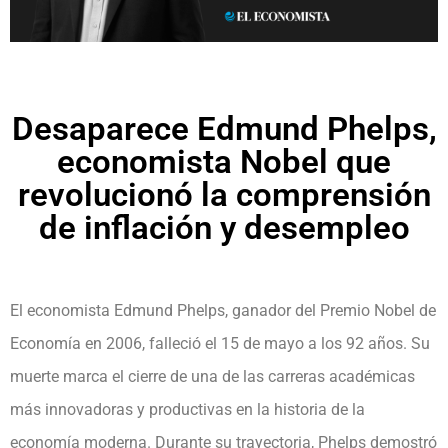
Desaparece Edmund Phelps,
economista Nobel que
revolucionó la comprensión
de inflación y desempleo
El economista Edmund Phelps, ganador del Premio Nobel de
Economía en 2006, falleció el 15 de mayo a los 92 años. Su
muerte marca el cierre de una de las carreras académicas
más innovadoras y productivas en la historia de la
economía moderna. Durante su trayectoria, Phelps demostró